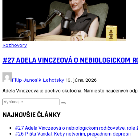
Rozhovory
#27 ADELA VINCZEOVÁ O NEBIOLOGICKOM RO
Filip Janosik Lehotsky
19. júna 2026
Adela Vinczeová je poctivo skutočná. Namiesto naučených odpov
NAJNOVŠIE ČLÁNKY
#27 Adela Vinczeová o nebiologickom rodičovstve, role ž
#26 Pišta Vandal: Keby netvorím, prepadnem depresii