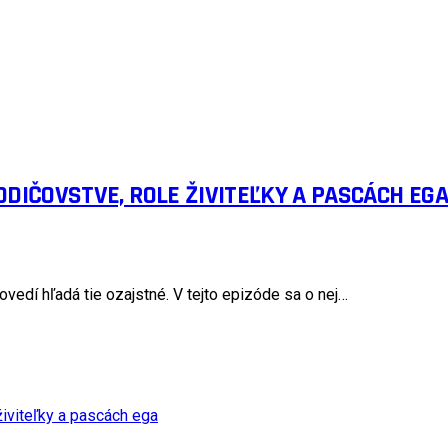
DIČOVSTVE, ROLE ŽIVITEĽKY A PASCÁCH EGA
edí hľadá tie ozajstné. V tejto epizóde sa o nej…
iviteľky a pascách ega