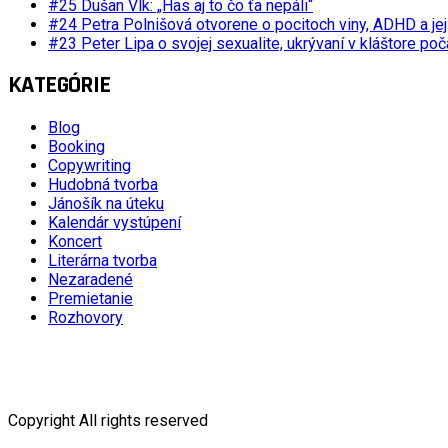
#25 Dušan Vlk: „Has aj to čo ťa nepáli“
#24 Petra Polnišová otvorene o pocitoch viny, ADHD a je
#23 Peter Lipa o svojej sexualite, ukrývaní v kláštore po
KATEGÓRIE
Blog
Booking
Copywriting
Hudobná tvorba
Jánošík na úteku
Kalendár vystúpení
Koncert
Literárna tvorba
Nezaradené
Premietanie
Rozhovory
Copyright All rights reserved