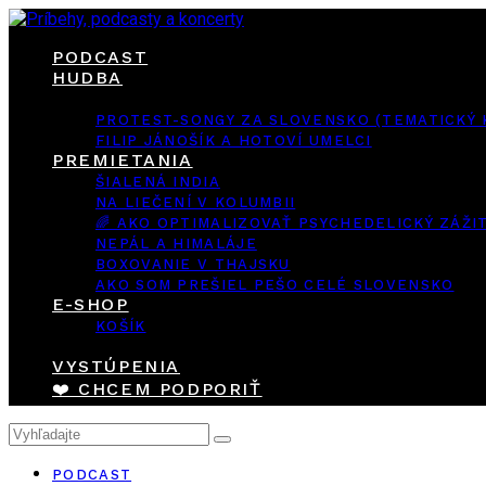
PODCAST
HUDBA
PROTEST-SONGY ZA SLOVENSKO (TEMATICKÝ
FILIP JÁNOŠÍK A HOTOVÍ UMELCI
PREMIETANIA
ŠIALENÁ INDIA
NA LIEČENÍ V KOLUMBII
🌈 AKO OPTIMALIZOVAŤ PSYCHEDELICKÝ ZÁŽI
NEPÁL A HIMALÁJE
BOXOVANIE V THAJSKU
AKO SOM PREŠIEL PEŠO CELÉ SLOVENSKO
E-SHOP
KOŠÍK
VYSTÚPENIA
❤️ CHCEM PODPORIŤ
PODCAST