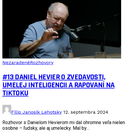
Nezaradené
Rozhovory
#13 DANIEL HEVIER O ZVEDAVOSTI,
UMELEJ INTELIGENCII A RAPOVANÍ NA
TIKTOKU
Filip Janosik Lehotsky
12. septembra 2024
Rozhovor s Danielom Hevierom mi dal ohromne veľa nielen
osobne – ľudsky, ale aj umelecky. Mal by…