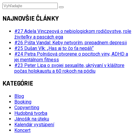
NAJNOVŠIE ČLÁNKY
#27 Adela Vinczeová o nebiologickom rodičovstve, role
živiteľky a pascách ega
#26 Pišta Vandal: Keby netvorím, prepadnem depresii
#25 Dušan Vlk: „Has aj to čo ťa nepáli“
#24 Petra Polnišová otvorene o pocitoch viny, ADHD a
jej mentálnom fitness
#23 Peter Lipa o svojej sexualite, ukrývaní v kláštore
počas holokaustu a 60 rokoch na pódiu
KATEGÓRIE
Blog
Booking
Copywriting
Hudobná tvorba
Jánošík na úteku
Kalendár vystúpení
Koncert