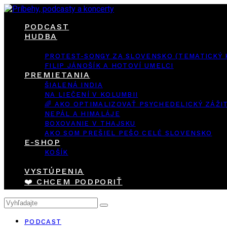
PODCAST
HUDBA
PROTEST-SONGY ZA SLOVENSKO (TEMATICKÝ
FILIP JÁNOŠÍK A HOTOVÍ UMELCI
PREMIETANIA
ŠIALENÁ INDIA
NA LIEČENÍ V KOLUMBII
🌈 AKO OPTIMALIZOVAŤ PSYCHEDELICKÝ ZÁŽI
NEPÁL A HIMALÁJE
BOXOVANIE V THAJSKU
AKO SOM PREŠIEL PEŠO CELÉ SLOVENSKO
E-SHOP
KOŠÍK
VYSTÚPENIA
❤️ CHCEM PODPORIŤ
PODCAST