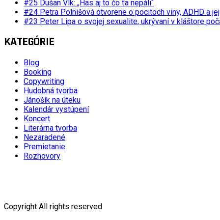
#25 Dušan Vlk: „Has aj to čo ťa nepáli“
#24 Petra Polnišová otvorene o pocitoch viny, ADHD a je
#23 Peter Lipa o svojej sexualite, ukrývaní v kláštore po
KATEGÓRIE
Blog
Booking
Copywriting
Hudobná tvorba
Jánošík na úteku
Kalendár vystúpení
Koncert
Literárna tvorba
Nezaradené
Premietanie
Rozhovory
Copyright All rights reserved