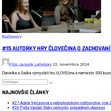
Rozhovory
#15 AUTORKY HRY ČLOVEČINA O ZACHOVAN
Filip Janosik Lehotsky
22. novembra 2024
Danielka a Saška vymysleli hru čLOVEčina a namiesto 500 kuso
NAJNOVŠIE ČLÁNKY
#27 Adela Vinczeová o nebiologickom rodičovstve, role ž
#26 Pišta Vandal: Keby netvorím, prepadnem depresii