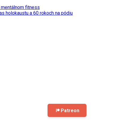
j mentálnom fitness
čas holokaustu a 60 rokoch na pódiu
Patreon