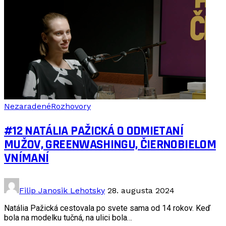
Nezaradené
Rozhovory
#12 NATÁLIA PAŽICKÁ O ODMIETANÍ
MUŽOV, GREENWASHINGU, ČIERNOBIELOM
VNÍMANÍ
Filip Janosik Lehotsky
28. augusta 2024
Natália Pažická cestovala po svete sama od 14 rokov. Keď
bola na modelku tučná, na ulici bola…