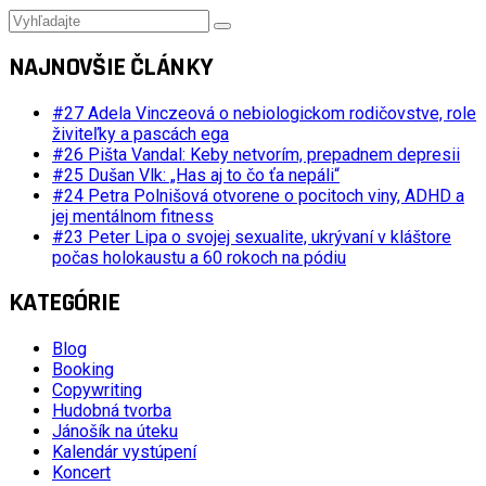
NAJNOVŠIE ČLÁNKY
#27 Adela Vinczeová o nebiologickom rodičovstve, role
živiteľky a pascách ega
#26 Pišta Vandal: Keby netvorím, prepadnem depresii
#25 Dušan Vlk: „Has aj to čo ťa nepáli“
#24 Petra Polnišová otvorene o pocitoch viny, ADHD a
jej mentálnom fitness
#23 Peter Lipa o svojej sexualite, ukrývaní v kláštore
počas holokaustu a 60 rokoch na pódiu
KATEGÓRIE
Blog
Booking
Copywriting
Hudobná tvorba
Jánošík na úteku
Kalendár vystúpení
Koncert