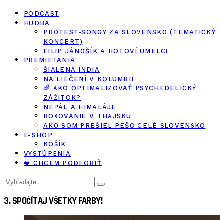
PODCAST
HUDBA
PROTEST-SONGY ZA SLOVENSKO (TEMATICKÝ
KONCERT)
FILIP JÁNOŠÍK A HOTOVÍ UMELCI
PREMIETANIA
ŠIALENÁ INDIA
NA LIEČENÍ V KOLUMBII
🌈 AKO OPTIMALIZOVAŤ PSYCHEDELICKÝ
ZÁŽITOK?
NEPÁL A HIMALÁJE
BOXOVANIE V THAJSKU
AKO SOM PREŠIEL PEŠO CELÉ SLOVENSKO
E-SHOP
KOŠÍK
VYSTÚPENIA
❤️ CHCEM PODPORIŤ
3. SPOČÍTAJ VŠETKY FARBY!