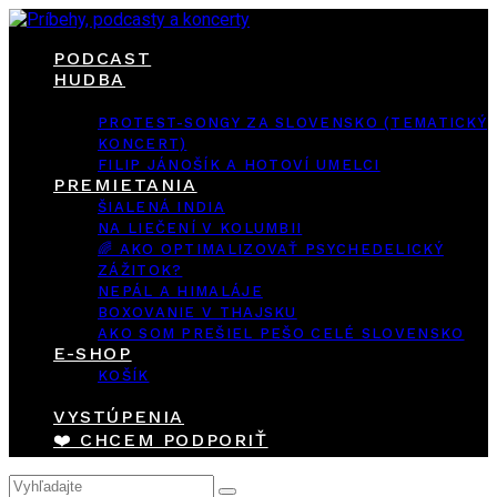
PODCAST
HUDBA
PROTEST-SONGY ZA SLOVENSKO (TEMATICKÝ
KONCERT)
FILIP JÁNOŠÍK A HOTOVÍ UMELCI
PREMIETANIA
ŠIALENÁ INDIA
NA LIEČENÍ V KOLUMBII
🌈 AKO OPTIMALIZOVAŤ PSYCHEDELICKÝ
ZÁŽITOK?
NEPÁL A HIMALÁJE
BOXOVANIE V THAJSKU
AKO SOM PREŠIEL PEŠO CELÉ SLOVENSKO
E-SHOP
KOŠÍK
VYSTÚPENIA
❤️ CHCEM PODPORIŤ