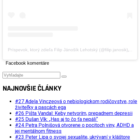
,
Príspevok, ktorý zdieľa Filip Jánošík Lehotský (@filip.janosik)
4 Ap
Facebook komentáre
NAJNOVŠIE ČLÁNKY
#27 Adela Vinczeová o nebiologickom rodičovstve, role
živiteľky a pascách ega
#26 Pišta Vandal: Keby netvorím, prepadnem depresii
#25 Dušan Vlk: „Has aj to čo ťa nepáli“
#24 Petra Polnišová otvorene o pocitoch viny, ADHD a
jej mentálnom fitness
#23 Peter Lipa o svojej sexualite, ukrývaní v kláštore