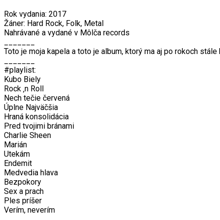
Rok vydania: 2017
Žáner: Hard Rock, Folk, Metal
Nahrávané a vydané v Môlča records
_______
Toto je moja kapela a toto je album, ktorý ma aj po rokoch stál
_______
#playlist:
Kubo Biely
Rock ‚n Roll
Nech tečie červená
Úplne Najväčšia
Hraná konsolidácia
Pred tvojimi bránami
Charlie Sheen
Marián
Utekám
Endemit
Medvedia hlava
Bezpokory
Sex a prach
Ples príšer
Verím, neverím