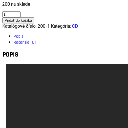
200 na sklade
množstvo
HD
Pridať do košíka
Download
Katalógové číslo:
200-1
Kategória:
CD
CD
Christmas
Popis
-
Recenzie (0)
#BEZPOKORY
POPIS