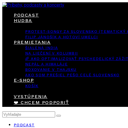
PODCAST
HUDBA
PROTEST-SONGY ZA SLOVENSKO (TEMATICKÝ
FILIP JÁNOŠÍK A HOTOVÍ UMELCI
PREMIETANIA
ŠIALENÁ INDIA
NA LIEČENÍ V KOLUMBII
🌈 AKO OPTIMALIZOVAŤ PSYCHEDELICKÝ ZÁŽI
NEPÁL A HIMALÁJE
BOXOVANIE V THAJSKU
AKO SOM PREŠIEL PEŠO CELÉ SLOVENSKO
E-SHOP
KOŠÍK
VYSTÚPENIA
❤️ CHCEM PODPORIŤ
PODCAST